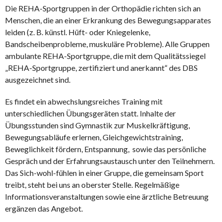
Die REHA-Sportgruppen in der Orthopädie richten sich an
Menschen, die an einer Erkrankung des Bewegungsapparates
leiden (z. B. künstl. Hüft- oder Kniegelenke,
Bandscheibenprobleme, muskuläre Probleme). Alle Gruppen
ambu­lante REHA-Sportgruppe, die mit dem Quali­tätssiegel
„REHA-Sportgruppe, zerti­fiziert und aner­kannt“ des DBS
ausgezeichnet sind.
Es findet ein abwechslungsreiches Training mit
unterschiedlichen Übungsgeräten statt. Inhalte der
Übungsstunden sind Gymnastik zur Muskelkräftigung,
Bewegungsabläufe erlernen, Gleich­gewichtstraining,
Beweglichkeit fördern, Entspannung, sowie das per­sönliche
Gespräch und der Erfahrungs­austausch unter den Teilnehmern.
Das Sich-wohl-fühlen in einer Gruppe, die gemeinsam Sport
treibt, steht bei uns an oberster Stelle. Regelmäßige
Informations­veran­stal­tungen sowie eine ärztliche Betreuung
ergänzen das Angebot.