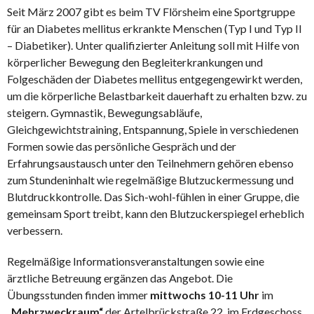
Seit März 2007 gibt es beim TV Flörsheim eine Sportgruppe
für an Diabetes mellitus erkrankte Menschen (Typ I und Typ II
– Diabetiker). Unter qualifizierter Anleitung soll mit Hilfe von
körperlicher Bewegung den Begleiterkrankungen und
Folgeschäden der Diabetes mellitus entgegengewirkt werden,
um die körperliche Belastbarkeit dauerhaft zu erhalten bzw. zu
steigern. Gymnastik, Bewegungsabläufe,
Gleichgewichtstraining, Entspannung, Spiele in verschiedenen
Formen sowie das persönliche Gespräch und der
Erfahrungsaustausch unter den Teilnehmern gehören ebenso
zum Stundeninhalt wie regelmäßige Blutzuckermessung und
Blutdruckkontrolle. Das Sich-wohl-fühlen in einer Gruppe, die
gemeinsam Sport treibt, kann den Blutzuckerspiegel erheblich
verbessern.
Regelmäßige Informationsveranstaltungen sowie eine
ärztliche Betreuung ergänzen das Angebot. Die
Übungsstunden finden immer
mittwochs 10-11 Uhr
im
„Mehrzweckraum“
der Artelbrückstraße 22, im Erdgeschoss