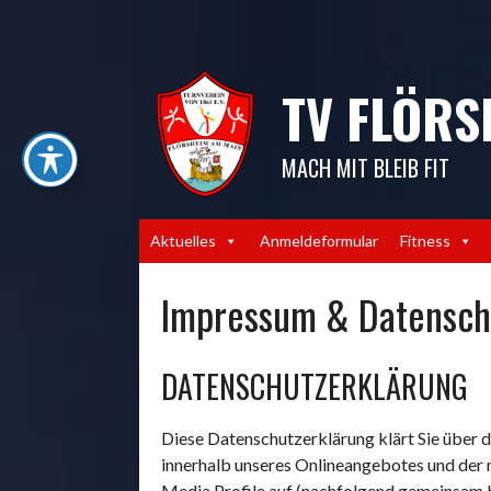
Springe
zum
Inhalt
TV FLÖRS
MACH MIT BLEIB FIT
Aktuelles
Anmeldeformular
Fitness
Impressum & Datensch
DATENSCHUTZERKLÄRUNG
Diese Datenschutzerklärung klärt Sie über
innerhalb unseres Onlineangebotes und der 
Media Profile auf (nachfolgend gemeinsam be