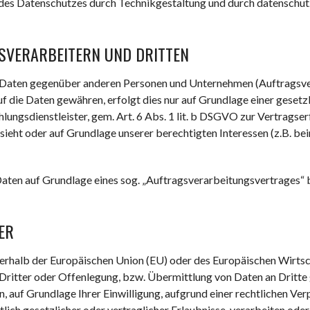
des Datenschutzes durch Technikgestaltung und durch datenschutz
SVERARBEITERN UND DRITTEN
Daten gegenüber anderen Personen und Unternehmen (Auftragsvera
uf die Daten gewähren, erfolgt dies nur auf Grundlage einer gesetzl
ungsdienstleister, gem. Art. 6 Abs. 1 lit. b DSGVO zur Vertragserfül
orsieht oder auf Grundlage unserer berechtigten Interessen (z.B. 
Daten auf Grundlage eines sog. „Auftragsverarbeitungsvertrages“ 
ER
ußerhalb der Europäischen Union (EU) oder des Europäischen Wirts
tter oder Offenlegung, bzw. Übermittlung von Daten an Dritte ges
en, auf Grundlage Ihrer Einwilligung, aufgrund einer rechtlichen Ve
lich gesetzlicher oder vertraglicher Erlaubnisse, verarbeiten oder 