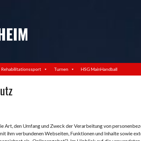
HEIM
Rehabilitationssport
Turnen
HSG MainHandball
utz
 die Art, den Umfang und Zweck der Verarbeitung von personenbe
mit ihm verbundenen Webseiten, Funktionen und Inhalte sowie exte
zeichnet als „Onlineangebot“). Im Hinblick auf die verwendeten B